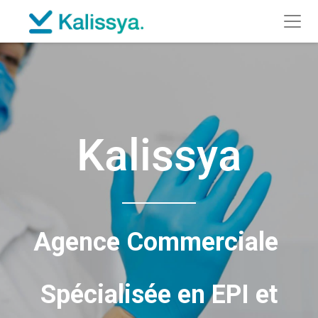
Kalissya
Agence Commerciale
Spécialisée en EPI et