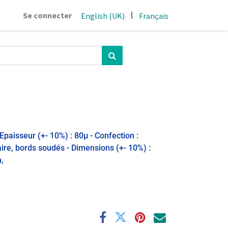
|
Se connecter
English (UK)
Français
 Epaisseur (+- 10%) : 80μ - Confection :
ire, bords soudés - Dimensions (+- 10%) :
,